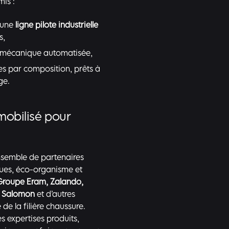
is :
 une
ligne pilote industrielle
s,
n mécanique automatisée,
ées par composition, prêts à
ge.
mobilisé pour
nsemble de partenaires
ques, éco-organisme et
Groupe Eram
,
Zalando
,
,
Salomon
et d’autres
 de la filière chaussure.
s expertises produits,