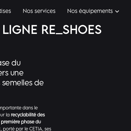
tises
Nos services
Nos équipements
 LIGNE RE_SHOES
ase du
rs une
s semelles de
portante dans le
ur la
recyclabilité des
a première phase du
, porté par le CETIA, ses