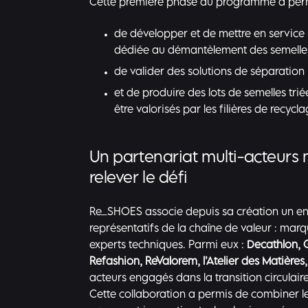
Cette première phase du programme a perm
de développer et de mettre en service
dédiée au démantèlement des semelle
de valider des solutions de séparatio
et de produire des lots de semelles tri
être valorisés par les filières de recycla
Un partenariat multi-acteurs 
relever le défi
Re_SHOES associe depuis sa création un e
représentatifs de la chaîne de valeur : mar
experts techniques. Parmi eux :
Decathlon
,
Refashion
,
ReValorem
,
l’Atelier des Matières
acteurs engagés dans la transition circulaire
Cette collaboration a permis de combiner le