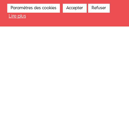
Paramètres des cookies
Accepter
Refuser
Lire plus
NOS SERVICES
ESSAIS INDUSTRIELS ET VALIDATION
TECHNIQUE
Essais et évaluation de technologies
Optimisation de la préparation matière
Synergie stratégique avec le CETI
ACCOMPAGNEMENT, CONSEIL ET
FORMATION
Accompagnement des centres de tri
Ateliers immersifs « Gestion de la fin de vie »
R&D ET INGÉNIERIE DE PROCESS